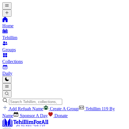
Home
Tehillim
Groups
Collections
Daily
Add Refuah Name
Create A Group
Tehillim 119 By
Name
Sponsor A Day
Donate