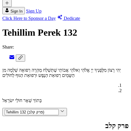
Sign Up
Sign In
Click Here to Sponsor a Day
Dedicate
Tehillim Perek 132
Share:
יְהִי רָצוֹן מִלְְּפָנֶיךָ יְיָ אֱלֹהַי וֵאלֹהֵי אֲבוֹתַי שֶׁתְּשְׁלַח מְהֵרָה רְפוּאָה שְׁלֵמָה מִן
הַשָּמַיִם רְפוּאַת הַנֶפֶש וּרְפוּאַת הַגּוּף לְחוֹלִים
בְּתוֹךְ שְׁאָר חוֹלֵי ישׂרָאֵל
פרק קלב