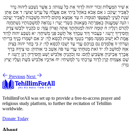
א
שִׁיר הַמַּעֲלוֹת זְכוֹר יהוה לְדָוִד אֵת כָּל עֻנּוֹתוֹ:
ב
אֲשֶׁר נִשְׁבַּע לַיהוה נָדַר
לַאֲבִיר יַעֲקֹב:
ג
אִם אָבֹא בְּאֹהֶל בֵּיתִי אִם אֶעֱלֶה עַל עֶרֶשׂ יְצוּעָי:
ד
אִם אֶתֵּן
שְׁנַת לְעֵינָי לְעַפְעַפַּי תְּנוּמָה:
ה
עַד אֶמְצָא מָקוֹם לַיהוה מִשְׁכָּנוֹת לַאֲבִיר יַעֲקֹב:
ו
הִנֵּה שְׁמַעֲנוּהָ בְאֶפְרָתָה מְצָאנוּהָ בִּשְׂדֵי יָעַר:
ז
נָבוֹאָה לְמִשְׁכְּנוֹתָיו נִשְׁתַּחֲוֶה
לַהֲדֹם רַגְלָיו:
ח
קוּמָה יהוה לִמְנוּחָתֶךָ אַתָּה וַאֲרוֹן עֻזֶּךָ:
ט
כֹּהֲנֶיךָ יִלְבְּשׁוּ צֶדֶק
וַחֲסִידֶיךָ יְרַנֵּנוּ:
י
בַּעֲבוּר דָּוִד עַבְדֶּךָ אַל תָּשֵׁב פְּנֵי מְשִׁיחֶךָ:
יא
נִשְׁבַּע יהוה לְדָוִד
אֱמֶת לֹא יָשׁוּב מִמֶּנָּה מִפְּרִי בִטְנְךָ אָשִׁית לְכִסֵּא לָךְ:
יב
אִם יִשְׁמְרוּ בָנֶיךָ בְּרִיתִי
וְעֵדֹתִי זוֹ אֲלַמְּדֵם גַּם בְּנֵיהֶם עֲדֵי עַד יֵשְׁבוּ לְכִסֵּא לָךְ:
יג
כִּי בָחַר יהוה בְּצִיּוֹן
אִוָּהּ לְמוֹשָׁב לוֹ:
יד
זֹאת מְנוּחָתִי עֲדֵי עַד פֹּה אֵשֵׁב כִּי אִוִּתִיהָ:
טו
צֵידָהּ בָּרֵךְ
אֲבָרֵךְ אֶבְיוֹנֶיהָ אַשְׂבִּיעַ לָחֶם:
טז
וְכֹהֲנֶיהָ אַלְבִּישׁ יֶשַׁע וַחֲסִידֶיהָ רַנֵּן יְרַנֵּנוּ:
יז
שָׁם אַצְמִיחַ קֶרֶן לְדָוִד עָרַכְתִּי נֵר לִמְשִׁיחִי:
יח
אוֹיְבָיו אַלְבִּישׁ בֹּשֶׁת וְעָלָיו יָצִיץ
נִזְרוֹ:
Previous
Next
TehillimForAll was set up to provide a free-to-access prayer and
religious study platform, to further the recitation of Tehillim
worldwide.
Donate Today
About