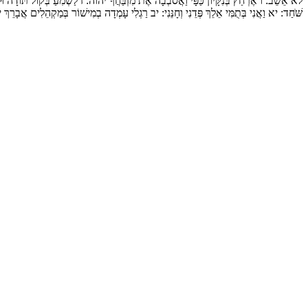
לֹא אֵשֵׁב:
ו
אֶרְחַץ בְּנִקָּיוֹן כַּפָּי וַאֲסֹבְבָה אֶת מִזְבַּחֲךָ יהוה:
ז
לַשְׁמִעַ בְּקוֹל תּוֹדָה וּ:
שֹּׁחַד:
יא
וַאֲנִי בְּתֻמִּי אֵלֵךְ פְּדֵנִי וְחָנֵּנִי:
יב
רַגְלִי עָמְדָה בְמִישׁוֹר בְּמַקְהֵלִים אֲבָרֵך: