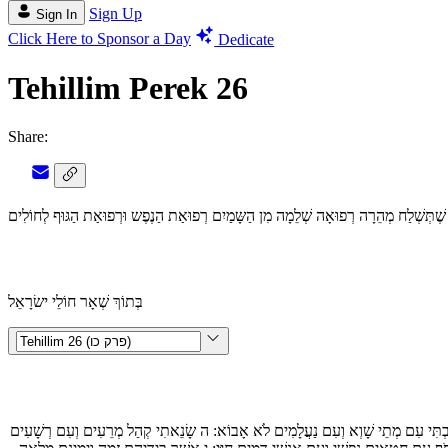
Sign Up
Sign In
Click Here to Sponsor a Day
Dedicate
Tehillim Perek 26
Share:
ֲבוֹתַי שֶׁתְּשְׁלַח מְהֵרָה רְפוּאָה שְׁלֵמָה מִן הַשָּמַיִם רְפוּאַת הַנֶפֶש וּרְפוּאַת הַגּוּף לְחוֹלִים
בְּתוֹךְ שְׁאָר חוֹלֵי ישׂרָאֵל
בְתִּי עִם מְתֵי שָׁוְא וְעִם נַעֲלָמִים לֹא אָבוֹא
ה
שָׂנֵאתִי קְהַל מְרֵעִים וְעִם רְשָׁעִים