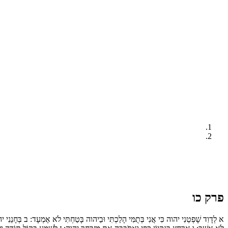
פרק כו
א
לְדָוִד שָׁפְטֵנִי יהוה כִּי אֲנִי בְּתֻמִּי הָלַכְתִּי וּבַיהוה בָּטַחְתִּי לֹא אֶמְעָד:
ב
בְּחָנֵנִי י: