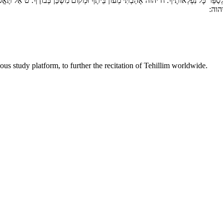
לְסַפֵּר כָּל נִפְלְאוֹתֶיךָ
ח
יהוה אָהַבְתִּי מְעוֹן בֵּיתֶךָ וּמְקוֹם מִשְׁכַּן כְּבוֹדֶךָ:
ט
אַל תֶּאֱסֹ:
ְ יהוה
ous study platform, to further the recitation of Tehillim worldwide.