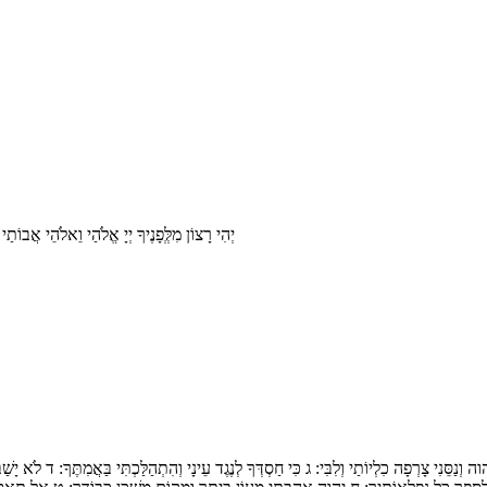
יְהִי רָצוֹן מִלְְּפָנֶיךָ יְיָ אֱלֹהַי וֵאלֹהֵי א
הוה וְנַסֵּנִי צָרְפָה כִלְיוֹתַי וְלִבִּי
ג
כִּי חַסְדְּךָ לְנֶגֶד עֵינָי וְהִתְהַלַּכְתִּי בַּאֲמִתֶּךָ:
ד
לֹא יָשַׁ: