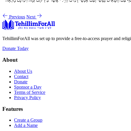
ף עִם חַטָּאִים נַפְשִׁי וְעִם אַנְשֵׁי דָמִים חַיָּי
י
אֲשֶׁר בִּידֵיהֶם זִמָּה וִימִינָם מָלְאָה
Previous
Next
TehillimForAll was set up to provide a free-to-access prayer and religi
Donate Today
About
About Us
Contact
Donate
Sponsor a Day
Terms of Service
Privacy Policy
Features
Create a Group
Add a Name